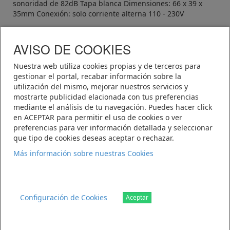
sonoridad de 82dB Tapa blanca Dimensiones: 66 x 39 x
35mm Conexión: solo corriente alterna 110 - 230V
AVISO DE COOKIES
Telematel eCommerce v14.3.38 © 2026
Nuestra web utiliza cookies propias y de terceros para
gestionar el portal, recabar información sobre la
Telematel S.L.
utilización del mismo, mejorar nuestros servicios y
mostrarte publicidad elacionada con tus preferencias
Polígono Industrial El Roble
mediante el análisis de tu navegación. Puedes hacer click
C/Einstein, paracela 14-16
en ACEPTAR para permitir el uso de cookies o ver
02600 Villarrobledo (Albacete)
preferencias para ver información detallada y seleccionar
Teléfono: 967 14 16 45
que tipo de cookies deseas aceptar o rechazar.
ventas@legomar.com
Más información sobre nuestras Cookies
Configuración de Cookies
Aceptar