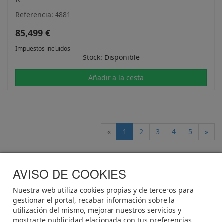
Referencia: 4881
85,499 €
Impuestos incluidos
Stock: Disponible
Añadir a la cesta
«
1
2
3
4
5
»
AVISO DE COOKIES
Telematel eCommerce v14.3.38 © 2026
Nuestra web utiliza cookies propias y de terceros para
Telematel S.L.
gestionar el portal, recabar información sobre la
utilización del mismo, mejorar nuestros servicios y
mostrarte publicidad elacionada con tus preferencias