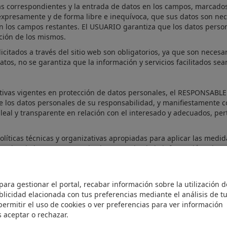
s correspondientes y la entrada de datos en los campos, marcados 
xpresamente y de forma libre e inequívoca, que sus datos son nece
 en los campos restantes. El USUARIO garantiza que los datos perso
ción de los mismos.
itados a través del sitio web son obligatorios, ya que son necesar
datos, no se garantiza que la información y servicios facilitados 
ivas vigentes en protección de datos personales, el RESPONSABLE 
os datos personales de su responsabilidad, y manifiestamente con 
 leal y transparente en relación con el interesado y adecuados, per
ticas técnicas y organizativas apropiadas para aplicar las medid
ertades de los USUARIOS y les ha comunicado la información adec
idad, puedes dirigirte
al
RESPONSABLE a través de LEGOMAR S.L.. 
.com
para gestionar el portal, recabar información sobre la utilización d
licidad elacionada con tus preferencias mediante el análisis de t
ermitir el uso de cookies o ver preferencias para ver información
Politi
s aceptar o rechazar.