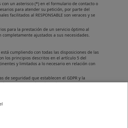
con un asterisco (*) en el formulario de contacto o
sarios para atender su petición, por parte del
nales facilitados al RESPONSABLE son veraces y se
ios para la prestación de un servicio óptimo al
sean completamente ajustados a sus necesidades.
está cumpliendo con todas las disposiciones de las
los principios descritos en el artículo 5 del
tinentes y limitados a lo necesario en relación con
as de seguridad que establecen el GDPR y la
uada para que puedan ejercerlos.
C/ EINSTEIN PARCELA 14/16, - 02600
el
u
cas de Cookies
Politicas de Privacidad
Aviso Legal