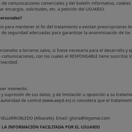
e comunicaciones comerciales y del boletín informativo, cookies an
r encargos, solicitudes, etc. a petición del USUARIO.
ersonales?
o para mantener el fin del tratamiento o existan prescripciones l
 de seguridad adecuadas para garantizar la anonimización de los d
onales a terceros salvo, si fuese necesario para el desarrollo y ej
n comunicaciones, con los cuales el RESPONSABLE tiene suscritos l
rivacidad.
quier momento.
 y supresión de sus datos, y de limitación u oposición a su tratami
autoridad de control (www.aepd.es) si considera que el tratamiento
 VILLARROBLEDO (Albacete). Email: gloria@legomar.com
 LA INFORMACIÓN FACILITADA POR EL USUARIO