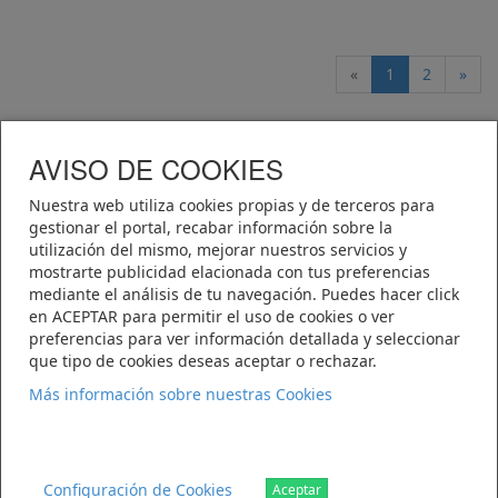
«
1
2
»
AVISO DE COOKIES
Telematel eCommerce v14.3.38 © 2026
Nuestra web utiliza cookies propias y de terceros para
Telematel S.L.
gestionar el portal, recabar información sobre la
utilización del mismo, mejorar nuestros servicios y
mostrarte publicidad elacionada con tus preferencias
Polígono Industrial El Roble
mediante el análisis de tu navegación. Puedes hacer click
C/Einstein, paracela 14-16
en ACEPTAR para permitir el uso de cookies o ver
02600 Villarrobledo (Albacete)
preferencias para ver información detallada y seleccionar
Teléfono: 967 14 16 45
que tipo de cookies deseas aceptar o rechazar.
ventas@legomar.com
Más información sobre nuestras Cookies
Configuración de Cookies
Aceptar