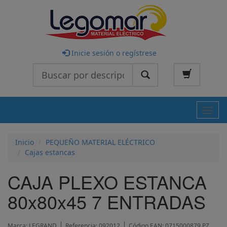
Inicie sesión o regístrese
Buscar
Nave
Inicio
PEQUEÑO MATERIAL ELÉCTRICO
Cajas estancas
CAJA PLEXO ESTANCA
80x80x45 7 ENTRADAS
Marca:
LEGRAND
Referencia:
092012
Código EAN:
0715000879.PZ