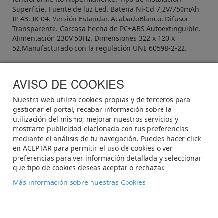
Superficie. Fuente de luz Led. Batería Ni-Cd 7,2V/750mAh.
IP 43. IK 04. Versión Estandar. AcabadoBlanco. Difusor
Transparente. Carcasa hecha de PC+ABS Autoextinguible.
Alimentación 230V 50Hz. Dimensiones 322 x 120 x
52.Manufacturado con la regulación UNE 60598-2-22.
AVISO DE COOKIES
Telematel eCommerce v14.3.38 © 2026
Nuestra web utiliza cookies propias y de terceros para
Telematel S.L.
gestionar el portal, recabar información sobre la
utilización del mismo, mejorar nuestros servicios y
mostrarte publicidad elacionada con tus preferencias
Polígono Industrial El Roble
mediante el análisis de tu navegación. Puedes hacer click
C/Einstein, paracela 14-16
en ACEPTAR para permitir el uso de cookies o ver
02600 Villarrobledo (Albacete)
preferencias para ver información detallada y seleccionar
Teléfono: 967 14 16 45
que tipo de cookies deseas aceptar o rechazar.
ventas@legomar.com
Más información sobre nuestras Cookies