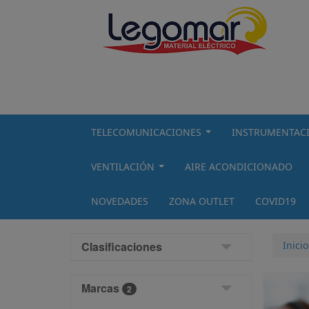
TELECOMUNICACIONES
INSTRUMENTAC
...
VENTILACIÓN
AIRE ACONDICIONADO
...
NOVEDADES
ZONA OUTLET
COVID19
Clasificaciones
Inicio
Marcas
2